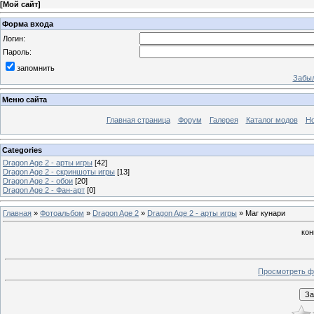
[
Мой сайт
]
Форма входа
Логин:
Пароль:
запомнить
Забыл
Меню сайта
Главная страница
Форум
Галерея
Каталог модов
Но
Categories
Dragon Age 2 - арты игры
[42]
Dragon Age 2 - скриншоты игры
[13]
Dragon Age 2 - обои
[20]
Dragon Age 2 - Фан-арт
[0]
Главная
»
Фотоальбом
»
Dragon Age 2
»
Dragon Age 2 - арты игры
» Маг кунари
кон
Просмотреть ф