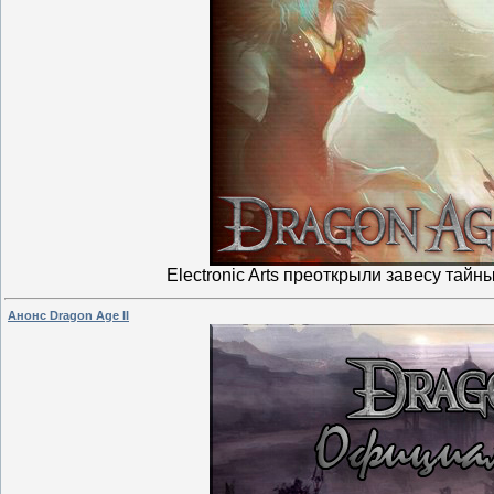
Electronic Arts преоткрыли завесу тайн
Анонс Dragon Age II