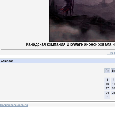
Канадская компания
BioWare
анонсировала 
1-10
1
Calendar
Пн
Вт
3
4
10
11
17
18
24
25
31
Полная версия сайта