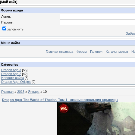
[
Мой сайт
]
Форма входа
Логин:
Пароль:
запомнить
Забыл
Меню сайта
Главная страница
Форум
Галерея
Каталог модов
Но
Categories
Dragon Age 3
[55]
Dragon Age 2
[42]
Новости сайта
[8]
Dragon Age: Origins
[9]
Главная
»
2013
»
Январь
»
10
Dragon Age: The World of Thedas. Том 1 - сканы нескольких страницы