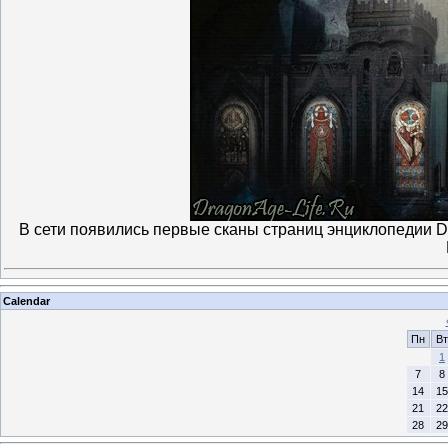
В сети появились первые сканы страниц энциклопедии Dr
Calendar
Пн
Вт
1
7
8
14
15
21
22
28
29