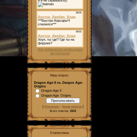
Для добавления необходима
авторизация
Наш опрос
Dragon Age II vs. Dargon Age:
Origins
Dragon Age II
Dragon Age: Origins
[
·
]
Результаты
Архив опросов
Всего ответов:
2653
Статистика