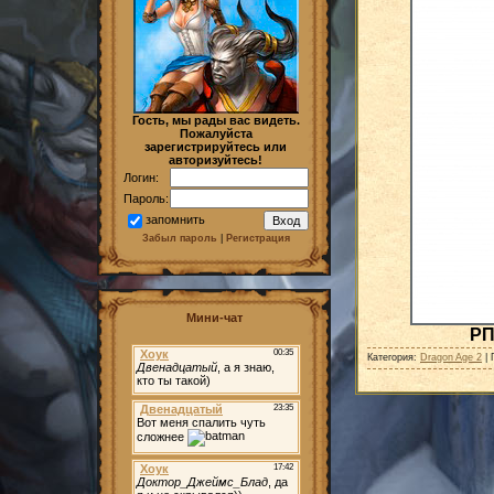
Гость, мы рады вас видеть.
Пожалуйста
зарегистрируйтесь или
авторизуйтесь!
Логин:
Пароль:
запомнить
Забыл пароль
|
Регистрация
Мини-чат
РП
Категория:
Dragon Age 2
| 