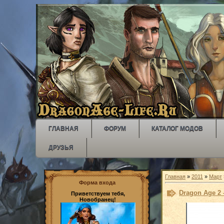
ГЛАВНАЯ
ФОРУМ
КАТАЛОГ МОДОВ
ДРУЗЬЯ
Главная
»
2011
»
Март
Форма входа
Dragon Age 2
Приветствуем тебя,
Новобранец!