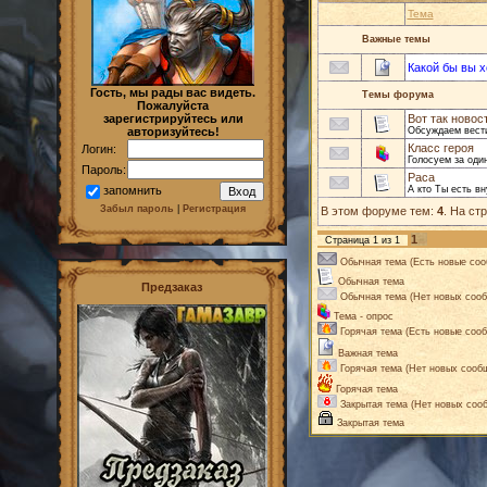
Тема
Важные темы
Какой бы вы х
Гость, мы рады вас видеть.
Темы форума
Пожалуйста
зарегистрируйтесь или
Вот так новост
авторизуйтесь!
Обсуждаем вест
Класс героя
Логин:
Голосуем за один
Пароль:
Раса
А кто Ты есть вн
запомнить
Забыл пароль
|
Регистрация
В этом форуме тем:
4
. На ст
1
Страница
1
из
1
Обычная тема (Есть новые соо
Обычная тема
Предзаказ
Обычная тема (Нет новых соо
Тема - опрос
Горячая тема (Есть новые соо
Важная тема
Горячая тема (Нет новых сооб
Горячая тема
Закрытая тема (Нет новых соо
Закрытая тема